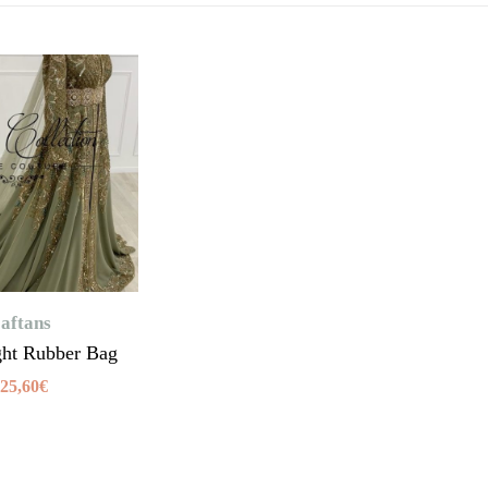
aftans
ght Rubber Bag
25,60
€