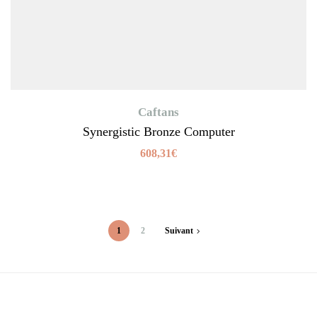
Caftans
Synergistic Bronze Computer
608,31
€
1
2
Suivant