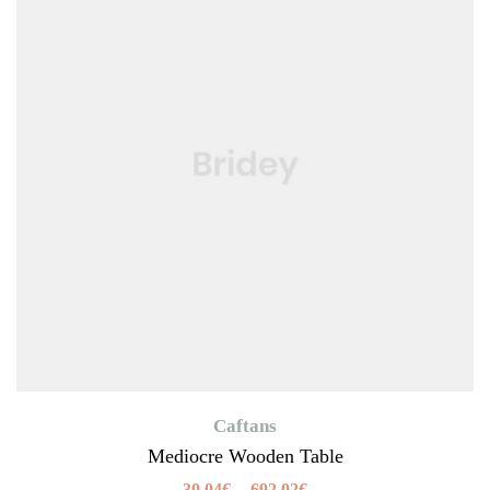
Caftans
Mediocre Wooden Table
30,04
€
–
692,02
€