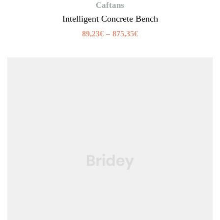
Caftans
Intelligent Concrete Bench
89,23
€
–
875,35
€