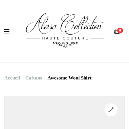
0
Accueil
Caftans
Awesome Wool Shirt
Awesome
Wool
Shirt