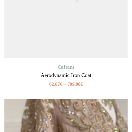
Caftans
Aerodynamic Iron Coat
62,87
€
–
799,98
€