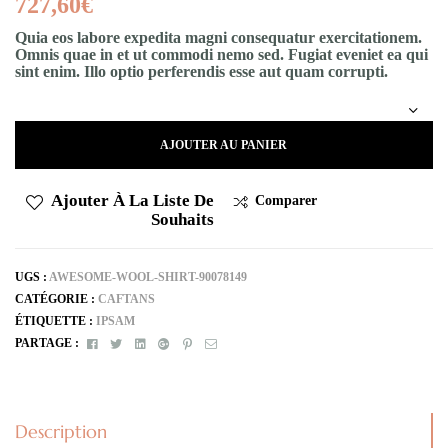
727,60
€
Quia eos labore expedita magni consequatur exercitationem.
Omnis quae in et ut commodi nemo sed. Fugiat eveniet ea qui
sint enim. Illo optio perferendis esse aut quam corrupti.
AJOUTER AU PANIER
Ajouter À La Liste De
Comparer
Souhaits
UGS :
AWESOME-WOOL-SHIRT-90078149
CATÉGORIE :
CAFTANS
ÉTIQUETTE :
IPSAM
Facebook
Twitter
Linkedin
Google+
Pinterest
E-
PARTAGE :
mail
Description