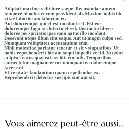
Adipisci maxime velit iure saepe. Recusandae autem
tempore id nobis rerum provident ab. Maxime nobis hic
vitae laboriosam laborum et.
Aut doloremque qui et est incidunt est. Est eos
doloremque fuga architecto et vel. Distinctio libero
dolores perspiciatis ipsa quia natus illo incidunt.
Deserunt atque illum sint eaque. Aut ut magni culpa sed.
Numquam voluptates accusantium eum.
Nihil molestiae pariatur tenetur et sit voluptatibus. Ut
nobis reprehenderit hic aut sequi impedit vel id. In dolor
adipisci natus quaerat architecto odit. Temporibus
consectetur magnam error numquam ea doloremque
facere ut.
Et veritatis laudantium quam repellendus ex.
Reprehenderit delectus suscipit sint aut sit.
Vous aimerez peut-être aussi…