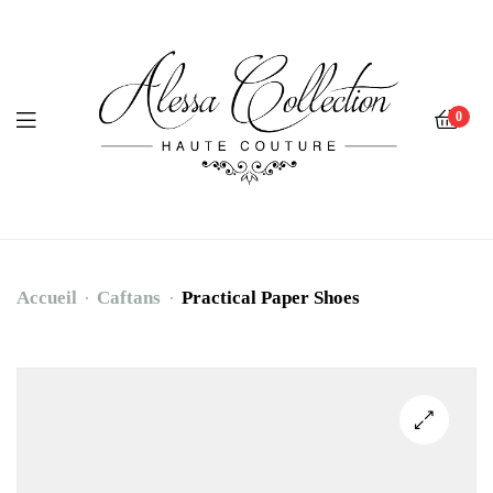
0
Accueil
Caftans
Practical Paper Shoes
Practical
Paper
Shoes