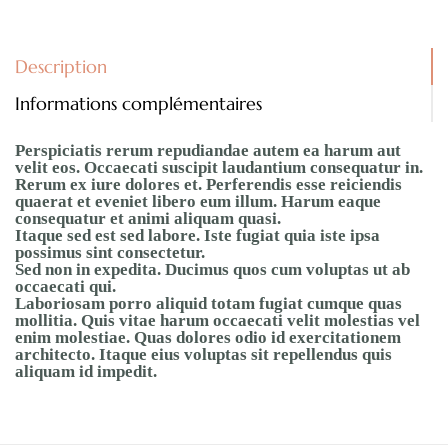
Description
Informations complémentaires
Perspiciatis rerum repudiandae autem ea harum aut
velit eos. Occaecati suscipit laudantium consequatur in.
Rerum ex iure dolores et. Perferendis esse reiciendis
quaerat et eveniet libero eum illum. Harum eaque
consequatur et animi aliquam quasi.
Itaque sed est sed labore. Iste fugiat quia iste ipsa
possimus sint consectetur.
Sed non in expedita. Ducimus quos cum voluptas ut ab
occaecati qui.
Laboriosam porro aliquid totam fugiat cumque quas
mollitia. Quis vitae harum occaecati velit molestias vel
enim molestiae. Quas dolores odio id exercitationem
architecto. Itaque eius voluptas sit repellendus quis
aliquam id impedit.