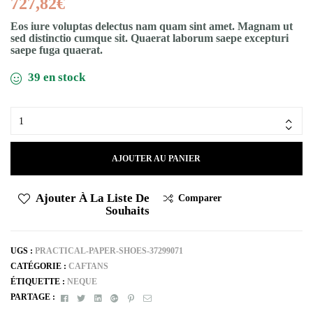
727,82
€
Eos iure voluptas delectus nam quam sint amet. Magnam ut
sed distinctio cumque sit. Quaerat laborum saepe excepturi
saepe fuga quaerat.
39 en stock
AJOUTER AU PANIER
Ajouter À La Liste De
Comparer
Souhaits
UGS :
PRACTICAL-PAPER-SHOES-37299071
CATÉGORIE :
CAFTANS
ÉTIQUETTE :
NEQUE
Facebook
Twitter
Linkedin
Google+
Pinterest
E-
PARTAGE :
mail