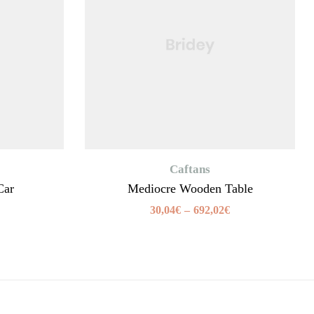
Caftans
Car
Mediocre Wooden Table
30,04
€
–
692,02
€