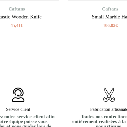
Caftans
Caftans
tastic Wooden Knife
Small Marble Ha
45,41
€
106,82
€
Service client
Fabrication artisanal
z notre service-client afin
Toutes nos confections
otre équipe puisse vous
entièrement réalisées à la
ler et vous guider lors de
nos artisans.