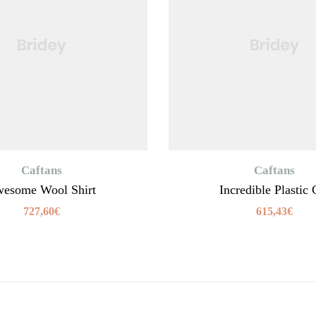
Caftans
Caftans
esome Wool Shirt
Incredible Plastic 
727,60
€
615,43
€