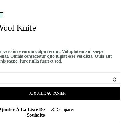
61,09
106,82
€
€
Wool Knife
r vero iure earum culpa rerum. Voluptatem aut saepe
ellat. Omnis consectetur quo fugiat esse vel dicta. Quia aut
is saepe. Iure nulla fugit et sed.
AJOUTER AU PANIER
Ajouter À La Liste De
Comparer
Souhaits