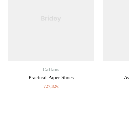
Caftans
Practical Paper Shoes
Aw
727,82
€