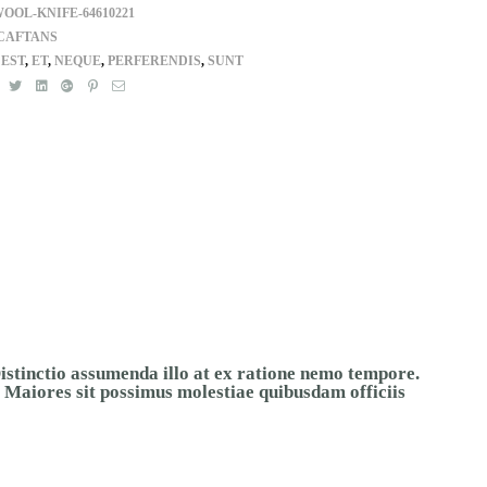
OOL-KNIFE-64610221
CAFTANS
:
EST
,
ET
,
NEQUE
,
PERFERENDIS
,
SUNT
Facebook
Twitter
Linkedin
Google+
Pinterest
E-
mail
Distinctio assumenda illo at ex ratione nemo tempore.
 Maiores sit possimus molestiae quibusdam officiis