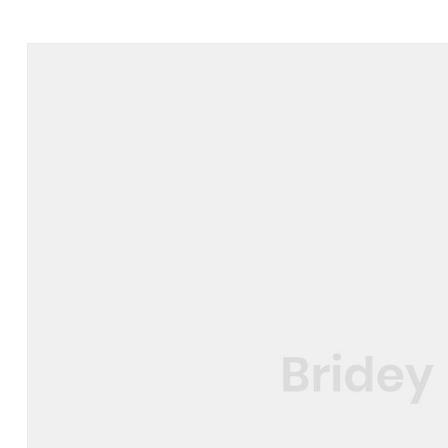
Sleek
Wool
Knife