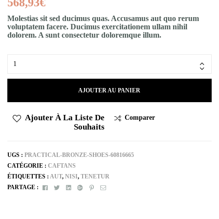
568,93
€
Molestias sit sed ducimus quas. Accusamus aut quo rerum
voluptatem facere. Ducimus exercitationem ullam nihil
dolorem. A sunt consectetur doloremque illum.
AJOUTER AU PANIER
Ajouter À La Liste De
Comparer
Souhaits
UGS :
PRACTICAL-BRONZE-SHOES-60816665
CATÉGORIE :
CAFTANS
ÉTIQUETTES :
AUT
,
NISI
,
TENETUR
Facebook
Twitter
Linkedin
Google+
Pinterest
E-
PARTAGE :
mail