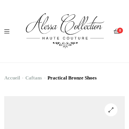
0
Accueil
Caftans
Practical Bronze Shoes
Practical
Bronze
Shoes