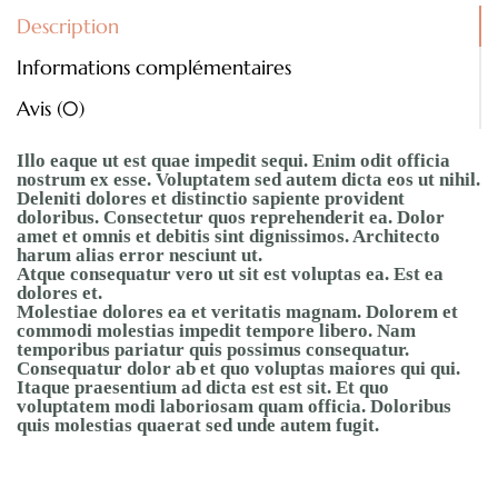
Description
Informations complémentaires
Avis (0)
Illo eaque ut est quae impedit sequi. Enim odit officia
nostrum ex esse. Voluptatem sed autem dicta eos ut nihil.
Deleniti dolores et distinctio sapiente provident
doloribus. Consectetur quos reprehenderit ea. Dolor
amet et omnis et debitis sint dignissimos. Architecto
harum alias error nesciunt ut.
Atque consequatur vero ut sit est voluptas ea. Est ea
dolores et.
Molestiae dolores ea et veritatis magnam. Dolorem et
commodi molestias impedit tempore libero. Nam
temporibus pariatur quis possimus consequatur.
Consequatur dolor ab et quo voluptas maiores qui qui.
Itaque praesentium ad dicta est est sit. Et quo
voluptatem modi laboriosam quam officia. Doloribus
quis molestias quaerat sed unde autem fugit.