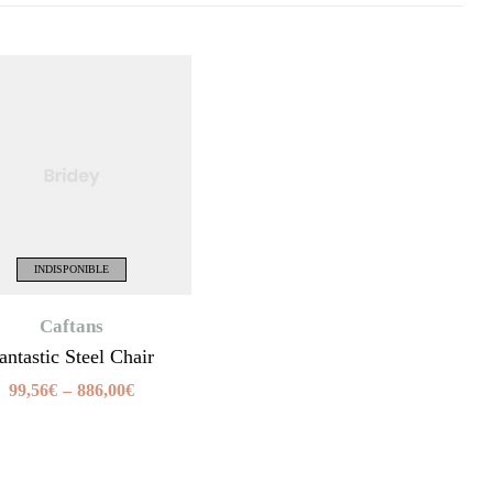
INDISPONIBLE
Caftans
antastic Steel Chair
99,56
€
–
886,00
€