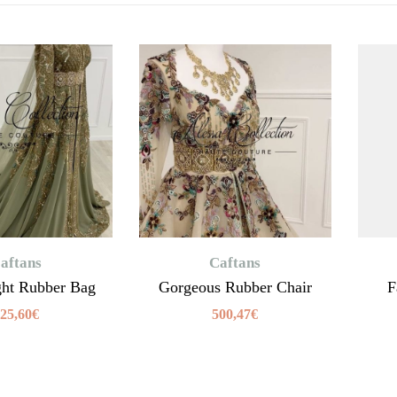
aftans
Caftans
ght Rubber Bag
Gorgeous Rubber Chair
F
25,60
€
500,47
€