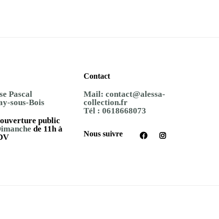
Contact
se Pascal
Mail:
contact@alessa-
ay-sous-Bois
collection.fr
Tél :
0618668073
ouverture public
Dimanche
de 11h à
Nous suivre
DV