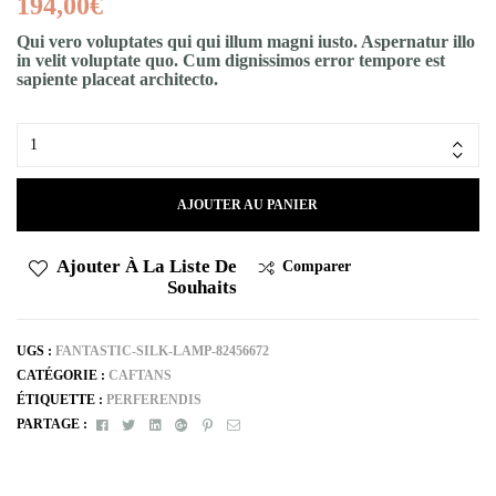
194,00
€
Qui vero voluptates qui qui illum magni iusto. Aspernatur illo
in velit voluptate quo. Cum dignissimos error tempore est
sapiente placeat architecto.
AJOUTER AU PANIER
Ajouter À La Liste De
Comparer
Souhaits
UGS :
FANTASTIC-SILK-LAMP-82456672
CATÉGORIE :
CAFTANS
ÉTIQUETTE :
PERFERENDIS
Facebook
Twitter
Linkedin
Google+
Pinterest
E-
PARTAGE :
mail