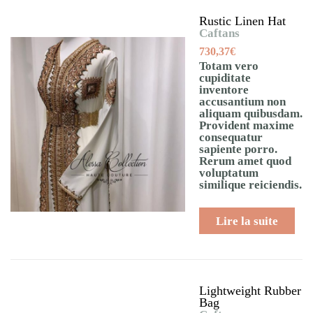
Rustic Linen Hat
Caftans
730,37
€
Totam vero
cupiditate
inventore
accusantium non
aliquam quibusdam.
Provident maxime
consequatur
sapiente porro.
Rerum amet quod
voluptatum
similique reiciendis.
Lire la suite
Lightweight Rubber
Bag