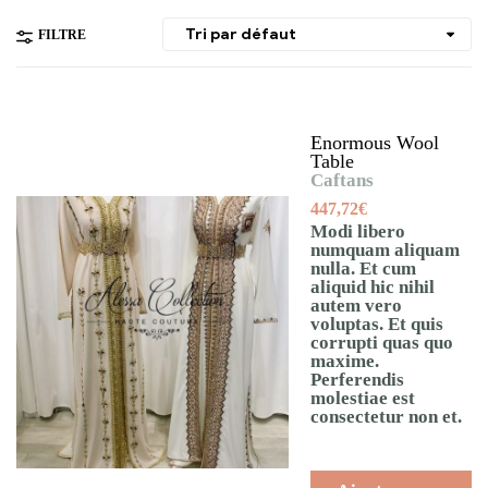
FILTRE
Enormous Wool
Table
Caftans
447,72
€
Modi libero
numquam aliquam
nulla. Et cum
aliquid hic nihil
autem vero
voluptas. Et quis
corrupti quas quo
maxime.
Perferendis
molestiae est
consectetur non et.