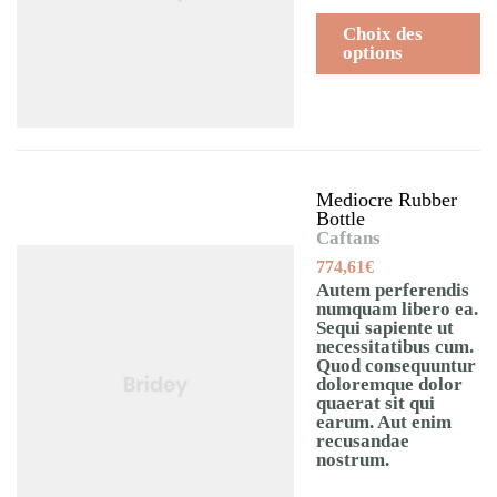
Choix des
options
Mediocre Rubber
Bottle
Caftans
774,61
€
Autem perferendis
numquam libero ea.
Sequi sapiente ut
necessitatibus cum.
Quod consequuntur
doloremque dolor
quaerat sit qui
earum. Aut enim
recusandae
nostrum.