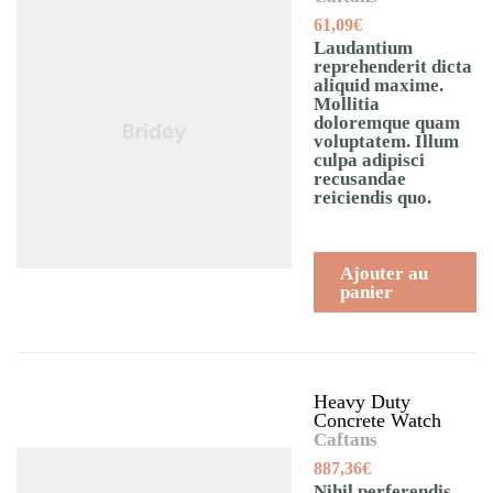
61,09
€
Laudantium
reprehenderit dicta
aliquid maxime.
Mollitia
doloremque quam
voluptatem. Illum
culpa adipisci
recusandae
reiciendis quo.
Ajouter au
panier
Heavy Duty
Concrete Watch
Caftans
887,36
€
Nihil perferendis