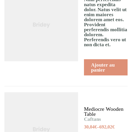
natus expedita
dolor. Natus velit ut
enim maiores
dolorem amet eos.
Provident
perferendis mollitia
dolorem.
Perferendis vero ut
non dicta et.
Ajouter au
panier
Mediocre Wooden
Table
Caftans
30,04
€
–
692,02
€