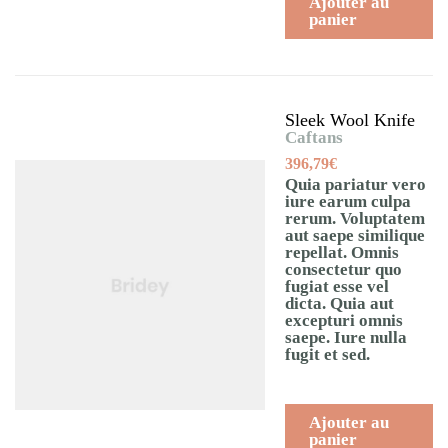
Ajouter au
panier
Sleek Wool Knife
Caftans
396,79
€
Quia pariatur vero
iure earum culpa
rerum. Voluptatem
aut saepe similique
repellat. Omnis
consectetur quo
fugiat esse vel
dicta. Quia aut
excepturi omnis
saepe. Iure nulla
fugit et sed.
Ajouter au
panier