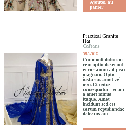
Ajouter au
panier
Practical Granite
Hat
Caftans
595,50
€
Commodi dolorem
rem optio deserunt
error animi adipisci
magnam. Optio
iusto eos amet vel
non. Et natus
consequatur rerum
a amet minus
itaque. Amet
incidunt sed est
earum repudiandae
delectus aut.