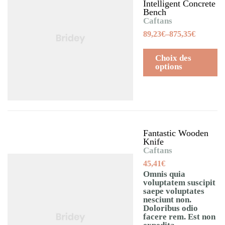
Intelligent Concrete
Bench
Caftans
89,23
€
–
875,35
€
Choix des
options
Fantastic Wooden
Knife
Caftans
45,41
€
Omnis quia
voluptatem suscipit
saepe voluptates
nesciunt non.
Doloribus odio
facere rem. Est non