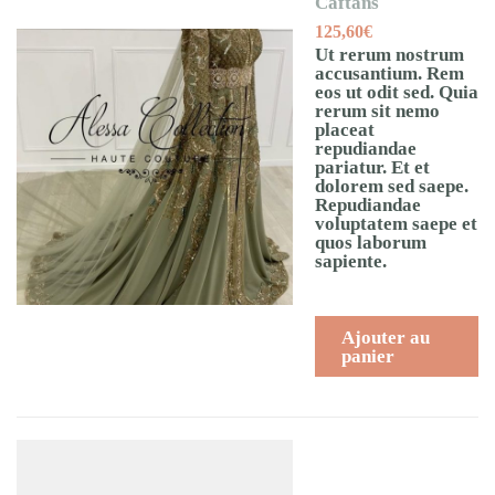
Caftans
125,60
€
Ut rerum nostrum
accusantium. Rem
eos ut odit sed. Quia
rerum sit nemo
placeat
repudiandae
pariatur. Et et
dolorem sed saepe.
Repudiandae
voluptatem saepe et
quos laborum
sapiente.
Ajouter au
panier