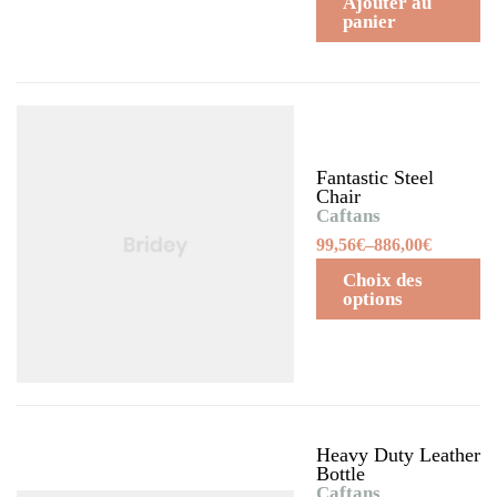
Ajouter au
panier
Fantastic Steel
Chair
Caftans
99,56
€
–
886,00
€
Choix des
options
Heavy Duty Leather
Bottle
Caftans