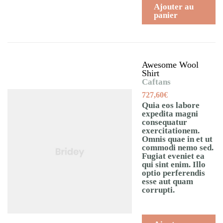
Ajouter au
panier
Awesome Wool
Shirt
Caftans
727,60
€
Quia eos labore
expedita magni
consequatur
exercitationem.
Omnis quae in et ut
commodi nemo sed.
Fugiat eveniet ea
qui sint enim. Illo
optio perferendis
esse aut quam
corrupti.